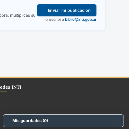
Enviar mi publicación
obra, multiplicás su
o escribí a
biblio@inti.gob.ar
edes INTI
Mis guardados (
0
)