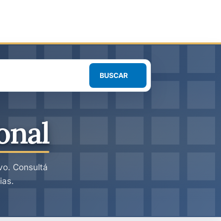
BUSCAR
onal
ivo. Consultá
ias.