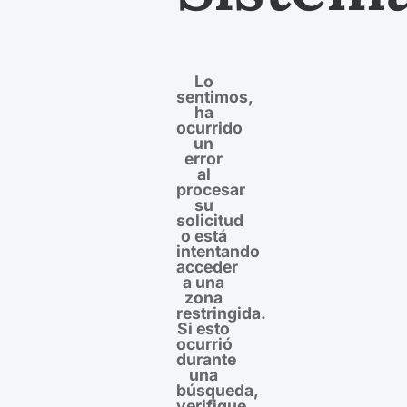
Lo
sentimos,
ha
ocurrido
un
error
al
procesar
su
solicitud
o está
intentando
acceder
a una
zona
restringida.
Si esto
ocurrió
durante
una
búsqueda,
verifique