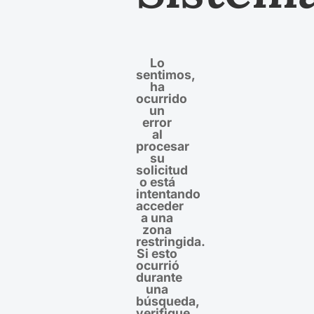
Lo
sentimos,
ha
ocurrido
un
error
al
procesar
su
solicitud
o está
intentando
acceder
a una
zona
restringida.
Si esto
ocurrió
durante
una
búsqueda,
verifique