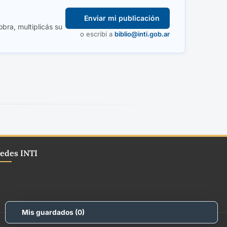
Enviar mi publicación
obra, multiplicás su
o escribí a
biblio@inti.gob.ar
edes INTI
Mis guardados (
0
)