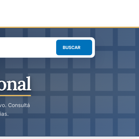
BUSCAR
onal
ivo. Consultá
ias.