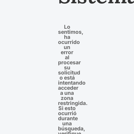
Lo
sentimos,
ha
ocurrido
un
error
al
procesar
su
solicitud
o está
intentando
acceder
a una
zona
restringida.
Si esto
ocurrió
durante
una
búsqueda,
verifique