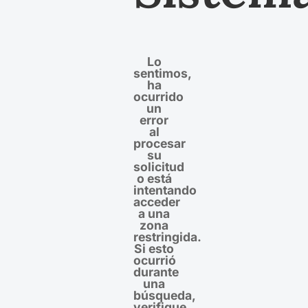
Lo
sentimos,
ha
ocurrido
un
error
al
procesar
su
solicitud
o está
intentando
acceder
a una
zona
restringida.
Si esto
ocurrió
durante
una
búsqueda,
verifique