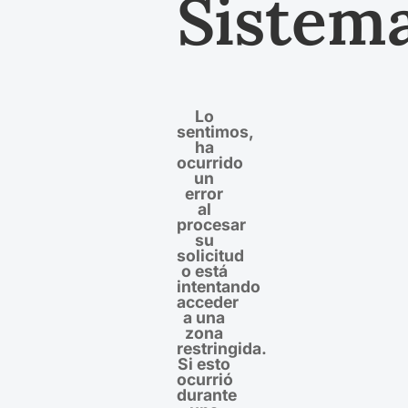
Sistem
Lo
sentimos,
ha
ocurrido
un
error
al
procesar
su
solicitud
o está
intentando
acceder
a una
zona
restringida.
Si esto
ocurrió
durante