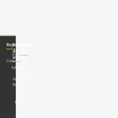
Repositorio
Enlaces
Redes
de
INTI
Inicio
interés
Colecciones
Web INTI
Ayuda
Sistema
Nacional de
Repositorios
Digitales
(SNRD)
Biblioteca
INTI