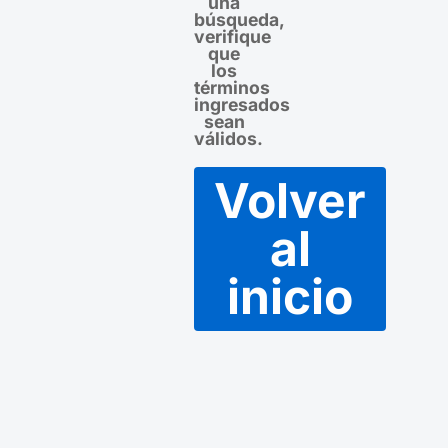
una
búsqueda,
verifique
que
los
términos
ingresados
sean
válidos.
Volver
al
inicio