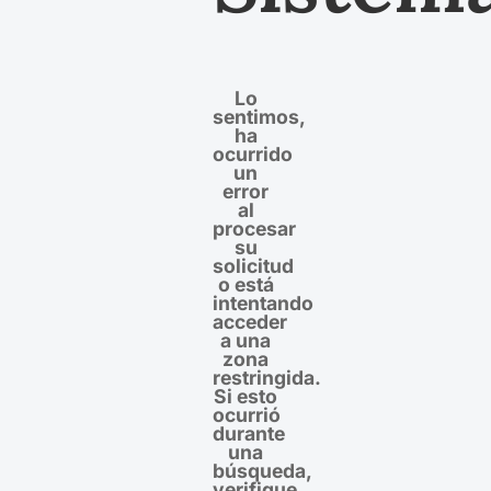
Lo
sentimos,
ha
ocurrido
un
error
al
procesar
su
solicitud
o está
intentando
acceder
a una
zona
restringida.
Si esto
ocurrió
durante
una
búsqueda,
verifique