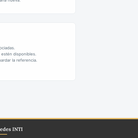
aña nueva.
sociadas.
o estén disponibles.
ardar la referencia.
edes INTI