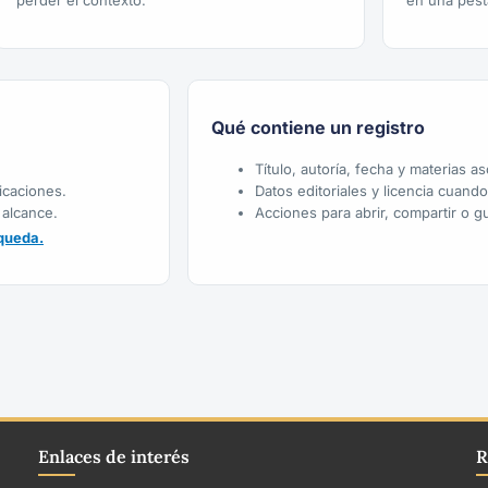
perder el contexto.
en una pest
Qué contiene un registro
Título, autoría, fecha y materias a
icaciones.
Datos editoriales y licencia cuand
 alcance.
Acciones para abrir, compartir o gu
queda.
Enlaces de interés
R