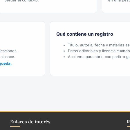
perder el contexto.
en una pest
Qué contiene un registro
Título, autoría, fecha y materias a
icaciones.
Datos editoriales y licencia cuand
 alcance.
Acciones para abrir, compartir o gu
queda.
Enlaces de interés
R