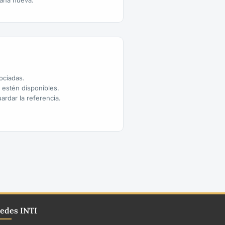
aña nueva.
sociadas.
o estén disponibles.
ardar la referencia.
edes INTI