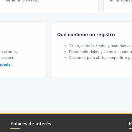
perder el contexto.
en una pest
Qué contiene un registro
Título, autoría, fecha y materias a
icaciones.
Datos editoriales y licencia cuand
 alcance.
Acciones para abrir, compartir o gu
queda.
Enlaces de interés
R