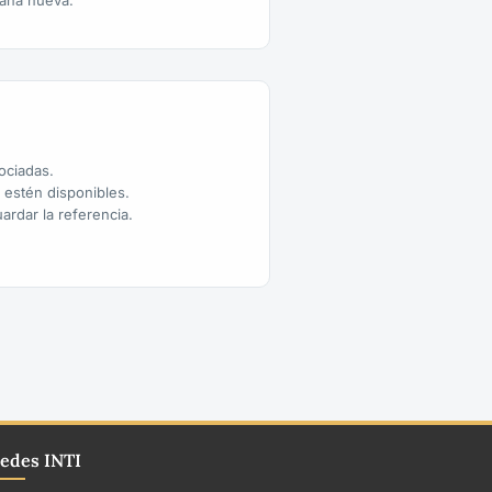
aña nueva.
sociadas.
o estén disponibles.
ardar la referencia.
edes INTI