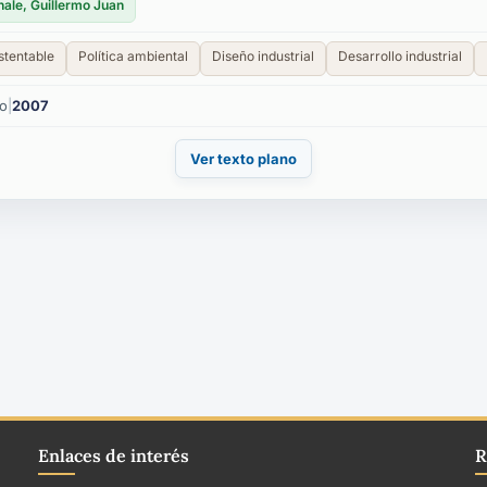
ale, Guillermo Juan
stentable
Política ambiental
Diseño industrial
Desarrollo industrial
ño
|
2007
Ver texto plano
Enlaces de interés
R