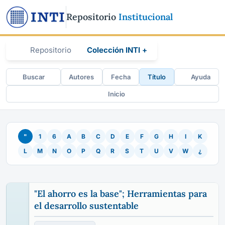
Repositorio
Institucional
Repositorio
Colección INTI +
Buscar
Autores
Fecha
Título
Ayuda
Inicio
"
1
6
A
B
C
D
E
F
G
H
I
K
L
M
N
O
P
Q
R
S
T
U
V
W
¿
"El ahorro es la base"; Herramientas para
el desarrollo sustentable