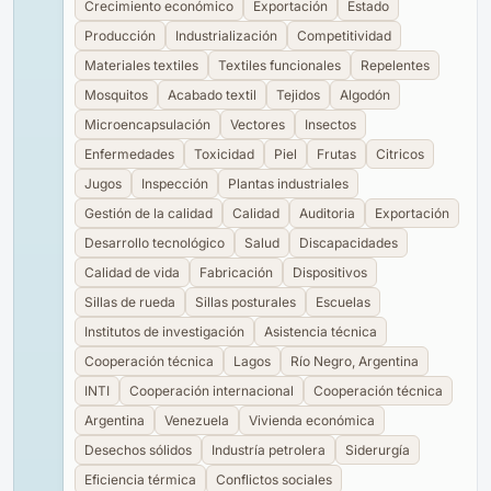
Crecimiento económico
Exportación
Estado
Producción
Industrialización
Competitividad
Materiales textiles
Textiles funcionales
Repelentes
Mosquitos
Acabado textil
Tejidos
Algodón
Microencapsulación
Vectores
Insectos
Enfermedades
Toxicidad
Piel
Frutas
Citricos
Jugos
Inspección
Plantas industriales
Gestión de la calidad
Calidad
Auditoria
Exportación
Desarrollo tecnológico
Salud
Discapacidades
Calidad de vida
Fabricación
Dispositivos
Sillas de rueda
Sillas posturales
Escuelas
Institutos de investigación
Asistencia técnica
Cooperación técnica
Lagos
Río Negro, Argentina
INTI
Cooperación internacional
Cooperación técnica
Argentina
Venezuela
Vivienda económica
Desechos sólidos
Industría petrolera
Siderurgía
Eficiencia térmica
Conflictos sociales