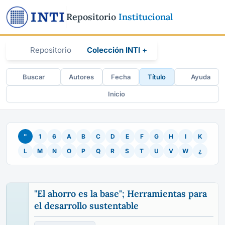
Repositorio
Institucional
Repositorio
Colección INTI +
Buscar
Autores
Fecha
Título
Ayuda
Inicio
"
1
6
A
B
C
D
E
F
G
H
I
K
L
M
N
O
P
Q
R
S
T
U
V
W
¿
"El ahorro es la base"; Herramientas para
el desarrollo sustentable