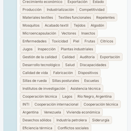
Crecimiento económico
Exportación
Estado
Producción
Industrialización
Competitividad
Materiales textiles
Textiles funcionales
Repelentes
Mosquitos
Acabado textil
Tejidos
Algodón
Microencapsulación
Vectores
Insectos
Enfermedades
Toxicidad
Piel
Frutas
Citricos
Jugos
Inspección
Plantas industriales
Gestión de la calidad
Calidad
Auditoria
Exportación
Desarrollo tecnológico
Salud
Discapacidades
Calidad de vida
Fabricación
Dispositivos
Sillas de rueda
Sillas posturales
Escuelas
Institutos de investigación
Asistencia técnica
Cooperación técnica
Lagos
Río Negro, Argentina
INTI
Cooperación internacional
Cooperación técnica
Argentina
Venezuela
Vivienda económica
Desechos sólidos
Industría petrolera
Siderurgía
Eficiencia térmica
Conflictos sociales