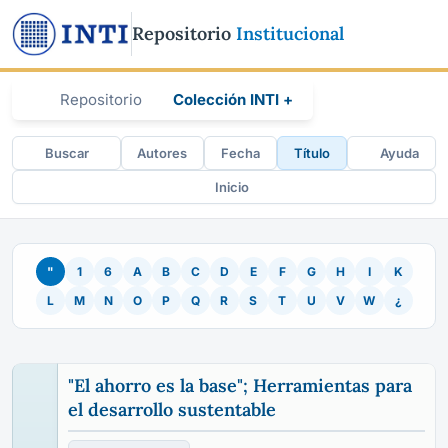
Repositorio
Institucional
Repositorio
Colección INTI +
Buscar
Autores
Fecha
Título
Ayuda
Inicio
"
1
6
A
B
C
D
E
F
G
H
I
K
L
M
N
O
P
Q
R
S
T
U
V
W
¿
"El ahorro es la base"; Herramientas para
el desarrollo sustentable