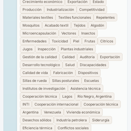
Crecimiento económico
Exportación
Estado
Producción
Industrialización
Competitividad
Materiales textiles
Textiles funcionales
Repelentes
Mosquitos
Acabado textil
Tejidos
Algodón
Microencapsulación
Vectores
Insectos
Enfermedades
Toxicidad
Piel
Frutas
Citricos
Jugos
Inspección
Plantas industriales
Gestión de la calidad
Calidad
Auditoria
Exportación
Desarrollo tecnológico
Salud
Discapacidades
Calidad de vida
Fabricación
Dispositivos
Sillas de rueda
Sillas posturales
Escuelas
Institutos de investigación
Asistencia técnica
Cooperación técnica
Lagos
Río Negro, Argentina
INTI
Cooperación internacional
Cooperación técnica
Argentina
Venezuela
Vivienda económica
Desechos sólidos
Industría petrolera
Siderurgía
Eficiencia térmica
Conflictos sociales