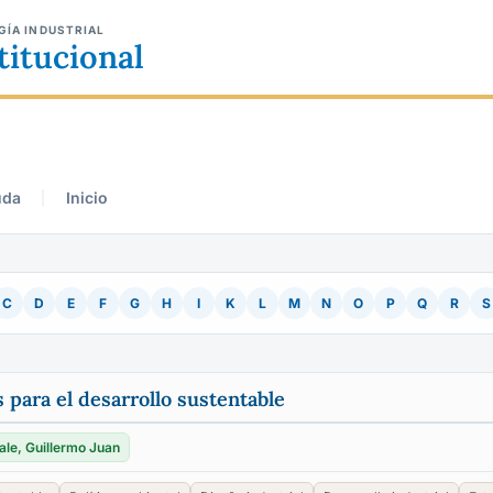
GÍA INDUSTRIAL
titucional
uda
Inicio
C
D
E
F
G
H
I
K
L
M
N
O
P
Q
R
S
s para el desarrollo sustentable
ale, Guillermo Juan