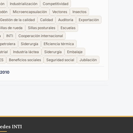
ión
Industrialización
Competitividad
odón
Microencapsulación
Vectores
Insectos
Gestión de la calidad
Calidad
Auditoria
Exportación
illas de rueda
Sillas posturales
Escuelas
a
INTI
Cooperación internacional
 petrolera
Siderurgía
Eficiencia térmica
trial
Industria láctea
Siderurgía
Embalaje
ES
Beneficios sociales
Seguridad social
Jubilación
 2010
edes INTI