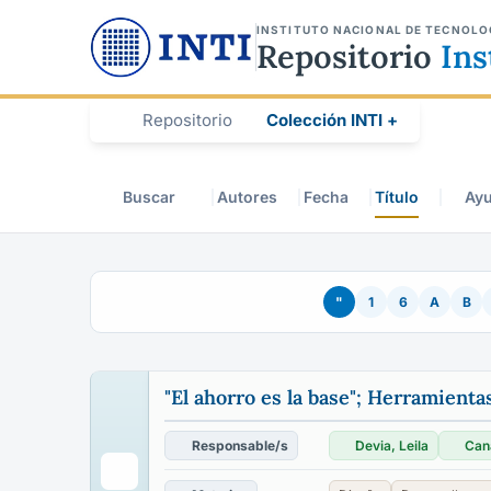
INSTITUTO NACIONAL DE TECNOLO
Repositorio
Ins
Repositorio
Colección INTI +
Buscar
Autores
Fecha
Título
Ay
"
1
6
A
B
"El ahorro es la base"; Herramienta
Responsable/s
Devia, Leila
Can