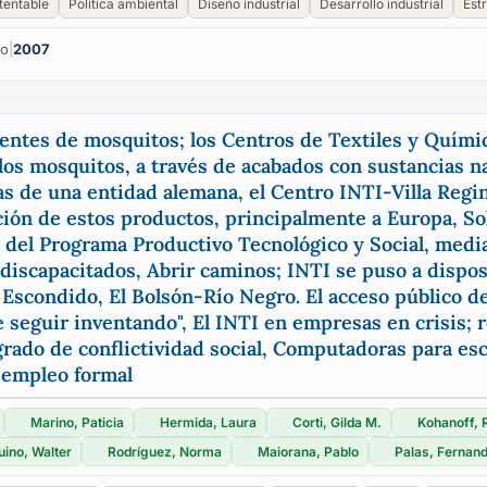
tentable
Política ambiental
Diseño industrial
Desarrollo industrial
Est
ño
|
2007
lentes de mosquitos; los Centros de Textiles y Quími
los mosquitos, a través de acabados con sustancias 
mas de una entidad alemana, el Centro INTI-Villa Regi
ación de estos productos, principalmente a Europa, S
 del Programa Productivo Tecnológico y Social, media
discapacitados, Abrir caminos; INTI se puso a disposic
 Escondido, El Bolsón-Río Negro. El acceso público d
seguir inventando", El INTI en empresas en crisis; r
grado de conflictividad social, Computadoras para es
 empleo formal
Marino, Paticia
Hermida, Laura
Corti, Gilda M.
Kohanoff, 
ino, Walter
Rodríguez, Norma
Maiorana, Pablo
Palas, Fernan