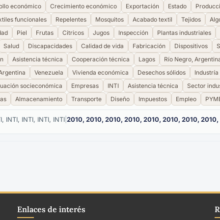
ollo económico
Crecimiento económico
Exportación
Estado
Producc
tiles funcionales
Repelentes
Mosquitos
Acabado textil
Tejidos
Alg
dad
Piel
Frutas
Citricos
Jugos
Inspección
Plantas industriales
Salud
Discapacidades
Calidad de vida
Fabricación
Dispositivos
S
ón
Asistencia técnica
Cooperación técnica
Lagos
Río Negro, Argentin
Argentina
Venezuela
Vivienda económica
Desechos sólidos
Industría
tuación socieconómica
Empresas
INTI
Asistencia técnica
Sector indus
las
Almacenamiento
Transporte
Diseño
Impuestos
Empleo
PYM
I, INTI, INTI, INTI, INTI
|
2010, 2010, 2010, 2010, 2010, 2010, 2010, 2010,
Enlaces de interés
R