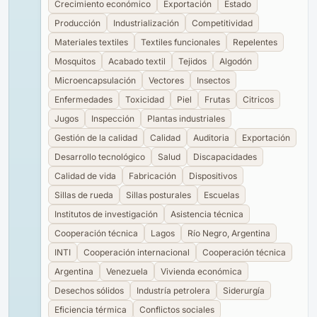
Crecimiento económico
Exportación
Estado
Producción
Industrialización
Competitividad
Materiales textiles
Textiles funcionales
Repelentes
Mosquitos
Acabado textil
Tejidos
Algodón
Microencapsulación
Vectores
Insectos
Enfermedades
Toxicidad
Piel
Frutas
Citricos
Jugos
Inspección
Plantas industriales
Gestión de la calidad
Calidad
Auditoria
Exportación
Desarrollo tecnológico
Salud
Discapacidades
Calidad de vida
Fabricación
Dispositivos
Sillas de rueda
Sillas posturales
Escuelas
Institutos de investigación
Asistencia técnica
Cooperación técnica
Lagos
Río Negro, Argentina
INTI
Cooperación internacional
Cooperación técnica
Argentina
Venezuela
Vivienda económica
Desechos sólidos
Industría petrolera
Siderurgía
Eficiencia térmica
Conflictos sociales