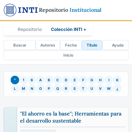
Repositorio
Institucional
Repositorio
Colección INTI +
Buscar
Autores
Fecha
Título
Ayuda
Inicio
"
1
6
A
B
C
D
E
F
G
H
I
K
L
M
N
O
P
Q
R
S
T
U
V
W
¿
"El ahorro es la base"; Herramientas para
el desarrollo sustentable