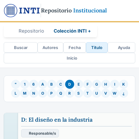
Repositorio
Institucional
Repositorio
Colección INTI +
Buscar
Autores
Fecha
Título
Ayuda
Inicio
"
1
6
A
B
C
D
E
F
G
H
I
K
L
M
N
O
P
Q
R
S
T
U
V
W
¿
D: El diseño en la industria
Responsable/s