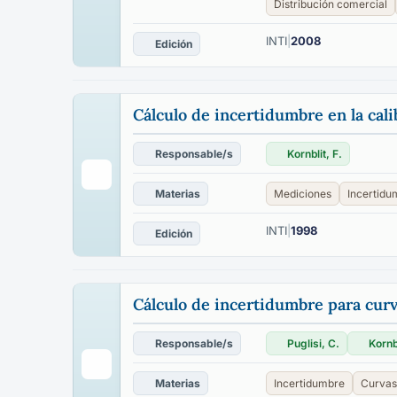
Distribución comercial
INTI
|
2008
Edición
Cálculo de incertidumbre en la cali
Responsable/s
Kornblit, F.
Materias
Mediciones
Incertidu
INTI
|
1998
Edición
Cálculo de incertidumbre para curv
Responsable/s
Puglisi, C.
Kornbl
Materias
Incertidumbre
Curvas