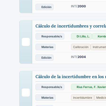
INTI
|
2000
Edición
Cálculo de incertidumbres y corre
Responsable/s
Di Lillo, L.
Kornbl
Materias
Calibración
Instrumen
INTI
|
2004
Edición
Cálculo de la incertidumbre en los 
Responsable/s
Rius Ferrus, F. Xavier
Materias
Incertidumbre
Medici