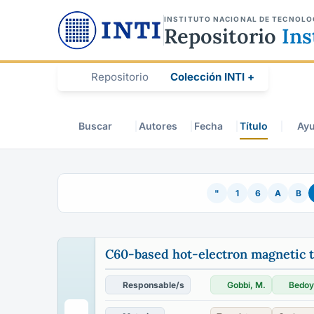
INSTITUTO NACIONAL DE TECNOLO
Repositorio
Ins
Repositorio
Colección INTI +
Buscar
Autores
Fecha
Título
Ay
"
1
6
A
B
C60-based hot-electron magnetic t
Responsable/s
Gobbi, M.
Bedoy