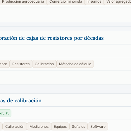
Producción agropecuaria
Comercio minorista
Insumos
Valor agregad
bración de cajas de resistores por décadas
mbre
Resistores
Calibración
Métodos de cálculo
as de calibración
it, F.
Calibración
Mediciones
Equipos
Señales
Software