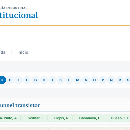
GÍA INDUSTRIAL
titucional
uda
Inicio
C
D
E
F
G
H
I
K
L
M
N
O
P
Q
R
S
unnel transistor
a-Pinto, A.
Golmar, F.
Llopis, R.
Casanova, F.
Hueso, L.E.