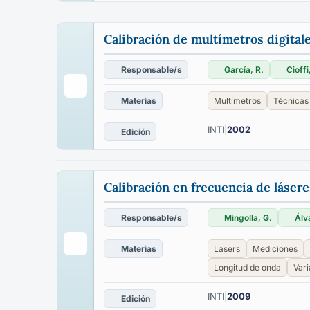
Calibración de multímetros digitale
Responsable/s
García, R.
Cioffi
Materias
Multímetros
Técnicas 
INTI
|
2002
Edición
Calibración en frecuencia de lásere
Responsable/s
Mingolla, G.
Álv
Materias
Lasers
Mediciones
Longitud de onda
Vari
INTI
|
2009
Edición