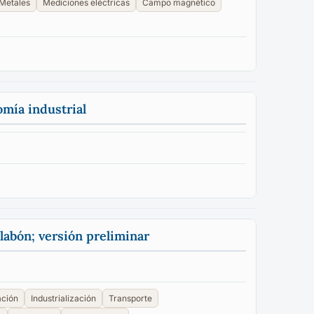
Metales
Mediciones eléctricas
Campo magnético
omía industrial
labón; versión preliminar
ación
Industrialización
Transporte