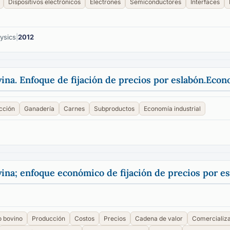
Dispositivos electrónicos
Electrones
Semiconductores
Interfaces
hysics
|
2012
na. Enfoque de fijación de precios por eslabón.Econ
cción
Ganadería
Carnes
Subproductos
Economía industrial
na; enfoque económico de fijación de precios por es
 bovino
Producción
Costos
Precios
Cadena de valor
Comercializ