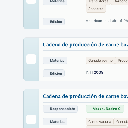
Materias
Transistores
Carbono
Sensores
American Institute of P
Edición
Cadena de producción de carne bovi
Materias
Ganado bovino
Produ
INTI
|
2008
Edición
Cadena de producción de carne bovi
Responsable/s
Mezza, Nadina G.
Materias
Carne vacuna
Ganado