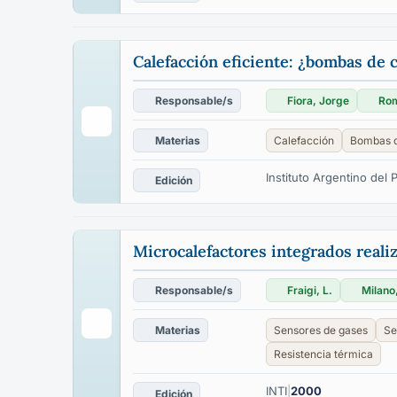
Calefacción eficiente: ¿bombas de c
Responsable/s
Fiora, Jorge
Rom
Materias
Calefacción
Bombas d
Instituto Argentino del 
Edición
Microcalefactores integrados reali
Responsable/s
Fraigi, L.
Milano,
Materias
Sensores de gases
Se
Resistencia térmica
INTI
|
2000
Edición