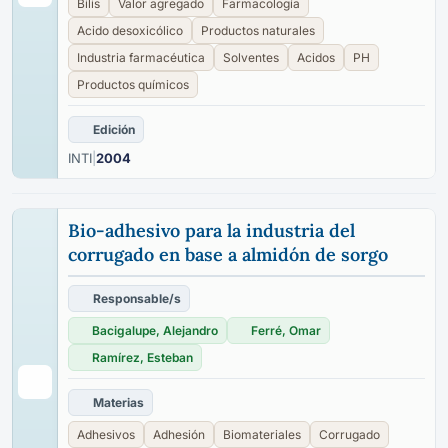
Bilis
Valor agregado
Farmacología
Acido desoxicólico
Productos naturales
Industria farmacéutica
Solventes
Acidos
PH
Productos químicos
Edición
INTI
|
2004
Bio-adhesivo para la industria del
corrugado en base a almidón de sorgo
Responsable/s
Bacigalupe, Alejandro
Ferré, Omar
Ramírez, Esteban
Materias
Adhesivos
Adhesión
Biomateriales
Corrugado