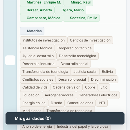
Martínez, Enrique M.
Mingo, Raúl
Berset, Alberto
Ogara, Mario
Campanaro, Mónica
Scozzina, Emilio
Materias
Institutos de investigación
Centros de investigación
Asistencia técnica
Cooperación técnica
Ayuda al desarrollo
Desarrollo tecnológico
Desarrollo industrial
Desarrollo social
Transferencia de tecnología
Justicia social
Bolivia
Conflictos sociales
Desarrollo social
Discriminación
Calidad de vida
Cadena de valor
Cobre
Litio
Educación
Aerogeneradores
Generadores eléctricos
Energía eólica
Diseño
Construcciones
INTI
Mediciones
Transferencia de tecnología
Mis guardados (
0
)
Eficiencia energética
Motores eléctricos
Ahorro de energía
Industria del papel y la celulosa