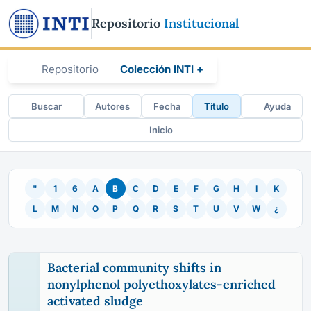
Repositorio
Institucional
Repositorio
Colección INTI +
Buscar
Autores
Fecha
Título
Ayuda
Inicio
"
1
6
A
B
C
D
E
F
G
H
I
K
L
M
N
O
P
Q
R
S
T
U
V
W
¿
Bacterial community shifts in
nonylphenol polyethoxylates-enriched
activated sludge