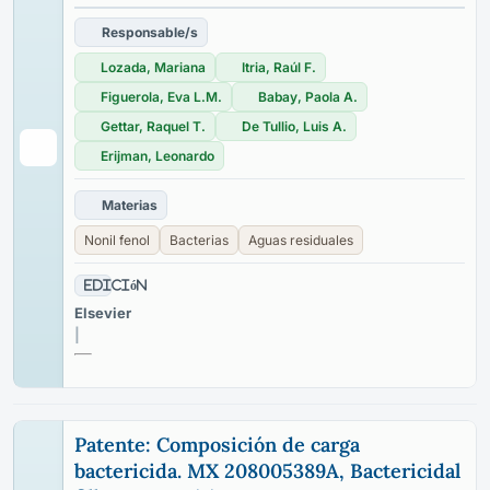
Responsable/s
Lozada, Mariana
Itria, Raúl F.
Figuerola, Eva L.M.
Babay, Paola A.
Gettar, Raquel T.
De Tullio, Luis A.
Erijman, Leonardo
Materias
Nonil fenol
Bacterias
Aguas residuales
Edición
Elsevier
|
Patente: Composición de carga
bactericida. MX 208005389A, Bactericidal