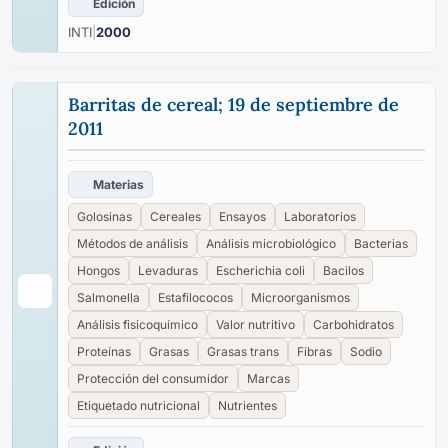
Edición
INTI
|
2000
Barritas de cereal; 19 de septiembre de
2011
Materias
Golosinas
Cereales
Ensayos
Laboratorios
Métodos de análisis
Análisis microbiológico
Bacterias
Hongos
Levaduras
Escherichia coli
Bacilos
Salmonella
Estafilococos
Microorganismos
Análisis fisicoquímico
Valor nutritivo
Carbohidratos
Proteínas
Grasas
Grasas trans
Fibras
Sodio
Protección del consumidor
Marcas
Etiquetado nutricional
Nutrientes