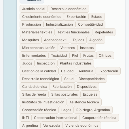
Justicia social
Desarrollo económico
Crecimiento económico
Exportación
Estado
Producción
Industrialización
Competitividad
Materiales textiles
Textiles funcionales
Repelentes
Mosquitos
Acabado textil
Tejidos
Algodón
Microencapsulación
Vectores
Insectos
Enfermedades
Toxicidad
Piel
Frutas
Citricos
Jugos
Inspección
Plantas industriales
Gestión de la calidad
Calidad
Auditoria
Exportación
Desarrollo tecnológico
Salud
Discapacidades
Calidad de vida
Fabricación
Dispositivos
Sillas de rueda
Sillas posturales
Escuelas
Institutos de investigación
Asistencia técnica
Cooperación técnica
Lagos
Río Negro, Argentina
INTI
Cooperación internacional
Cooperación técnica
Argentina
Venezuela
Vivienda económica