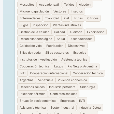
Mosquitos
Acabado textil
Tejidos
Algodón
Microencapsulación
Vectores
Insectos
Enfermedades
Toxicidad
Piel
Frutas
Citricos
Jugos
Inspección
Plantas industriales
Gestión de la calidad
Calidad
Auditoria
Exportación
Desarrollo tecnológico
Salud
Discapacidades
Calidad de vida
Fabricación
Dispositivos
Sillas de rueda
Sillas posturales
Escuelas
Institutos de investigación
Asistencia técnica
Cooperación técnica
Lagos
Río Negro, Argentina
INTI
Cooperación internacional
Cooperación técnica
Argentina
Venezuela
Vivienda económica
Desechos sólidos
Industría petrolera
Siderurgía
Eficiencia térmica
Conflictos sociales
Situación socieconómica
Empresas
INTI
Asistencia técnica
Sector industrial
Industria láctea