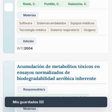
Reale, C.
Puntillo, C.
Galanzino, C.
Materias
Software
Sistemas embebidos
Equipos médicos
Tecnología médica
Sistema respiratorio
Oxígeno
Edición
INTI
|
2004
Acumulación de metabolitos tóxicos en
ensayos normalizados de
biodegradabilidad aeróbica inherente
Responsable/s
Luppi, L. I.
Hardmeier, I.
Itria, R. F.
Mis guardados (
0
)
Materias