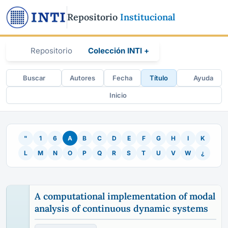
Repositorio
Institucional
Repositorio
Colección INTI +
Buscar
Autores
Fecha
Título
Ayuda
Inicio
"
1
6
A
B
C
D
E
F
G
H
I
K
L
M
N
O
P
Q
R
S
T
U
V
W
¿
A computational implementation of modal
analysis of continuous dynamic systems