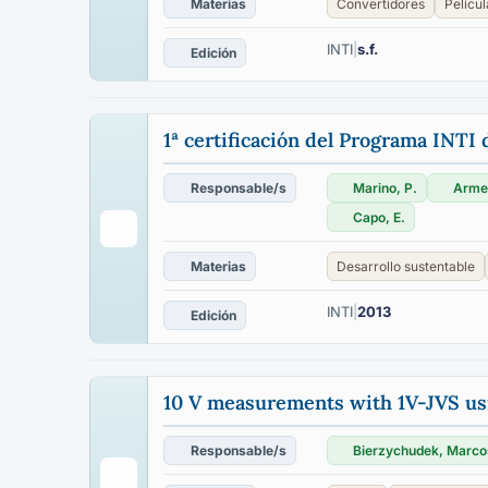
Materias
Convertidores
Pelícu
INTI
|
s.f.
Edición
1ª certificación del Programa IN
Responsable/s
Marino, P.
Armes
Capo, E.
Materias
Desarrollo sustentable
INTI
|
2013
Edición
10 V measurements with 1V-JVS usin
Responsable/s
Bierzychudek, Marco