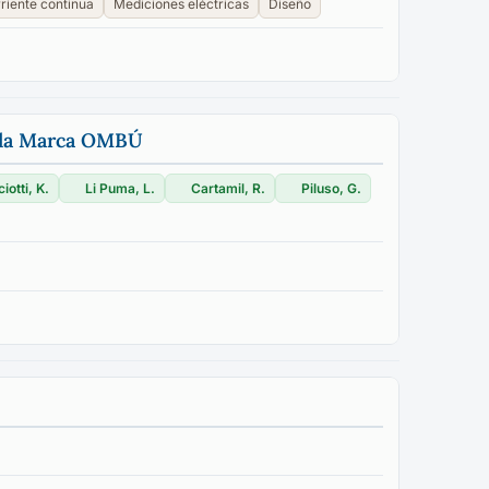
riente continua
Mediciones eléctricas
Diseño
n la Marca OMBÚ
iotti, K.
Li Puma, L.
Cartamil, R.
Piluso, G.