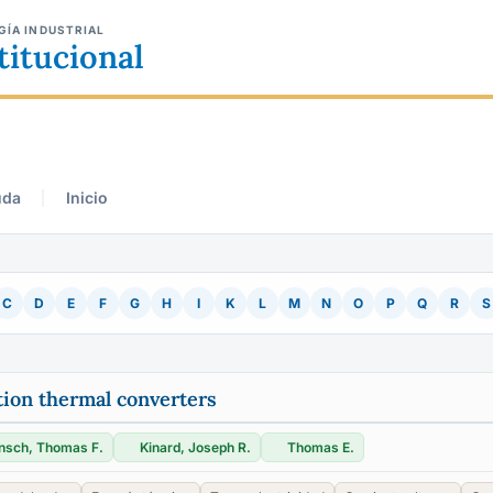
GÍA INDUSTRIAL
titucional
uda
Inicio
C
D
E
F
G
H
I
K
L
M
N
O
P
Q
R
S
tion thermal converters
sch, Thomas F.
Kinard, Joseph R.
Thomas E.