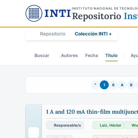
INSTITUTO NACIONAL DE TECNOLO
Repositorio
Ins
Repositorio
Colección INTI +
Buscar
Autores
Fecha
Título
Ay
"
1
6
A
B
1 A and 120 mA thin-film multijunc
Responsable/s
Laiz, Héctor
Wun