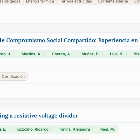
las delgadas
Energía térmica
Termoelectricidad
Corriente alterna
Cor
TI de Compromismo Social Compartido: Experiencia e
to, J.
Martins, A.
Choren, A.
Muñoz, D.
Lupi, B.
Bisc
Certificación
g a resistive voltage divider
s E.
Iuzzolino, Ricardo
Tonina, Alejandra
Real, M.