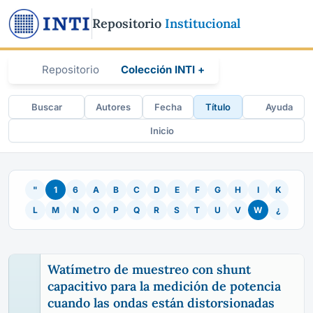
Repositorio
Institucional
Repositorio
Colección INTI +
Buscar
Autores
Fecha
Título
Ayuda
Inicio
"
1
6
A
B
C
D
E
F
G
H
I
K
L
M
N
O
P
Q
R
S
T
U
V
W
¿
Watímetro de muestreo con shunt
capacitivo para la medición de potencia
cuando las ondas están distorsionadas