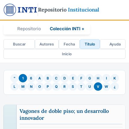
Repositorio
Institucional
Repositorio
Colección INTI +
Buscar
Autores
Fecha
Título
Ayuda
Inicio
"
1
6
A
B
C
D
E
F
G
H
I
K
L
M
N
O
P
Q
R
S
T
U
V
W
¿
Vagones de doble piso; un desarrollo
innovador