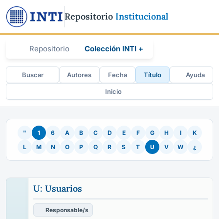
Repositorio
Institucional
Repositorio
Colección INTI +
Buscar
Autores
Fecha
Título
Ayuda
Inicio
"
1
6
A
B
C
D
E
F
G
H
I
K
L
M
N
O
P
Q
R
S
T
U
V
W
¿
U: Usuarios
Responsable/s