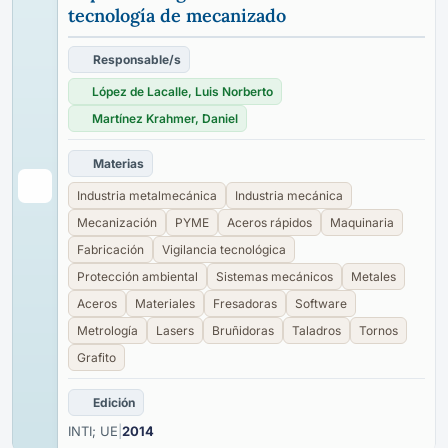
tecnología de mecanizado
Responsable/s
López de Lacalle, Luis Norberto
Martínez Krahmer, Daniel
Materias
Industria metalmecánica
Industria mecánica
Mecanización
PYME
Aceros rápidos
Maquinaria
Fabricación
Vigilancia tecnológica
Protección ambiental
Sistemas mecánicos
Metales
Aceros
Materiales
Fresadoras
Software
Metrología
Lasers
Bruñidoras
Taladros
Tornos
Grafito
Edición
INTI; UE
|
2014