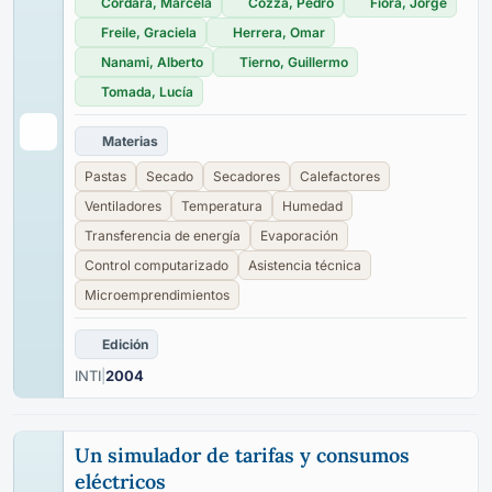
Cordara, Marcela
Cozza, Pedro
Fiora, Jorge
Freile, Graciela
Herrera, Omar
Nanami, Alberto
Tierno, Guillermo
Tomada, Lucía
Materias
Pastas
Secado
Secadores
Calefactores
Ventiladores
Temperatura
Humedad
Transferencia de energía
Evaporación
Control computarizado
Asistencia técnica
Microemprendimientos
Edición
INTI
|
2004
Un simulador de tarifas y consumos
eléctricos