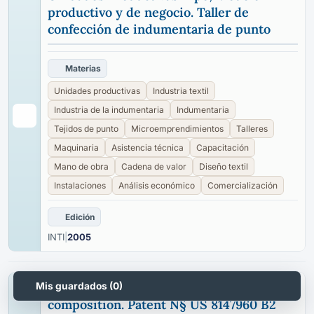
productivo y de negocio. Taller de
confección de indumentaria de punto
Materias
Unidades productivas
Industria textil
Industria de la indumentaria
Indumentaria
Tejidos de punto
Microemprendimientos
Talleres
Maquinaria
Asistencia técnica
Capacitación
Mano de obra
Cadena de valor
Diseño textil
Instalaciones
Análisis económico
Comercialización
Edición
INTI
|
2005
United States patent: Bactericidal filler
Mis guardados (
0
)
composition. Patent N§ US 8147960 B2