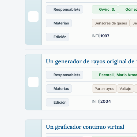
Responsable/s
Gwirc, S.
Gómez
Materias
Sensores de gases
Se
INTI
|
1997
Edición
Un generador de rayos original de 1
Responsable/s
Pecorelli, Mario Arm
Materias
Pararrayos
Voltaje
INTI
|
2004
Edición
Un graficador continuo virtual