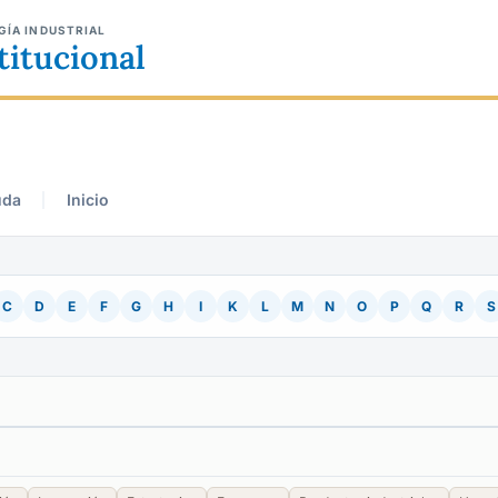
GÍA INDUSTRIAL
titucional
uda
Inicio
C
D
E
F
G
H
I
K
L
M
N
O
P
Q
R
S