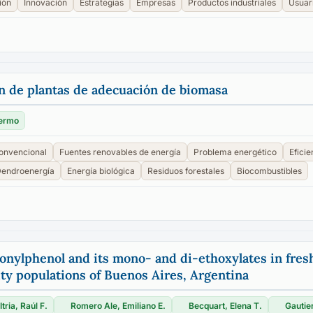
ión
Innovación
Estrategias
Empresas
Productos industriales
Usuar
ón de plantas de adecuación de biomasa
lermo
convencional
Fuentes renovables de energía
Problema energético
Eficie
endroenergía
Energía biológica
Residuos forestales
Biocombustibles
onylphenol and its mono- and di-ethoxylates in fres
ty populations of Buenos Aires, Argentina
Itria, Raúl F.
Romero Ale, Emiliano E.
Becquart, Elena T.
Gautie