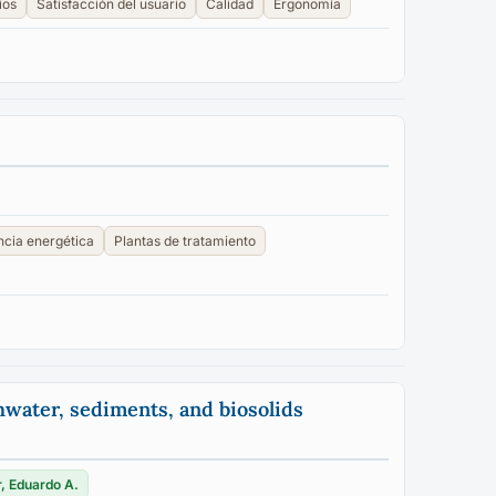
ios
Satisfacción del usuario
Calidad
Ergonomía
ncia energética
Plantas de tratamiento
hwater, sediments, and biosolids
r, Eduardo A.