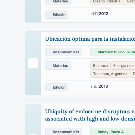
Materias
Diseño industrial
Gest
INTI
|
2012
Edición
Ubicación óptima para la instalaci
Responsable/s
Martínez Pulido, Guil
Materias
Biomasa
Energía no 
Tucumán, Argentina
D
s.e.
|
2013
Edición
Ubiquity of endocrine disruptors n
associated with high and low densi
Responsable/s
Babay, Paola A.