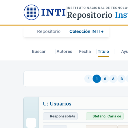
INSTITUTO NACIONAL DE TECNOLO
Repositorio
Ins
Repositorio
Colección INTI +
Buscar
Autores
Fecha
Título
Ay
"
1
6
A
B
U: Usuarios
Responsable/s
Stefano, Carla de