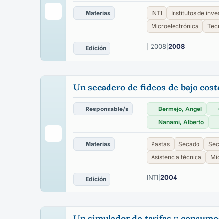
Materias
INTI
Institutos de inve
Microelectrónica
Tecn
| 2008
|
2008
Edición
Un secadero de fideos de bajo cost
Responsable/s
Bermejo, Angel
Nanami, Alberto
Materias
Pastas
Secado
Sec
Asistencia técnica
Mi
INTI
|
2004
Edición
Un simulador de tarifas y consumos