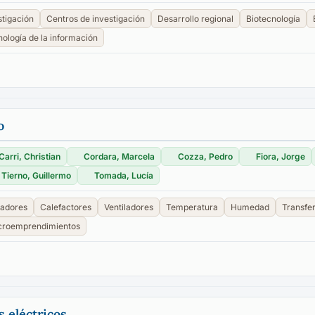
stigación
Centros de investigación
Desarrollo regional
Biotecnología
ología de la información
o
Carri, Christian
Cordara, Marcela
Cozza, Pedro
Fiora, Jorge
Tierno, Guillermo
Tomada, Lucía
adores
Calefactores
Ventiladores
Temperatura
Humedad
Transfe
croemprendimientos
 eléctricos