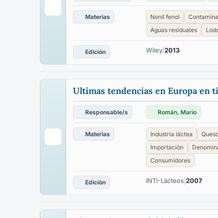
Materias
Nonil fenol
Contamina
Aguas residuales
Lod
Wiley
|
2013
Edición
Ultimas tendencias en Europa en ti
Responsable/s
Román, Mario
Materias
Industria láctea
Ques
Importación
Denomina
Consumidores
INTI-Lácteos
|
2007
Edición