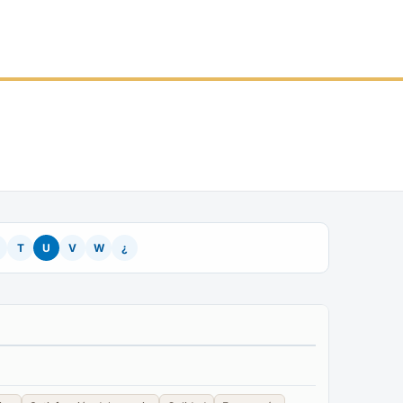
T
U
V
W
¿