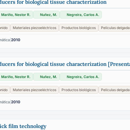
ducers for biological tissue characterization
Mariño, Nestor R.
Nuñez, M.
Negreira, Carlos A.
onido
Materiales piezoeléctricos
Productos biológicos
Películas delgada
mática
|
2010
ducers for biological tissue characterization [Present
Mariño, Nestor R.
Nuñez, M.
Negreira, Carlos A.
onido
Materiales piezoeléctricos
Productos biológicos
Películas delgada
mática
|
2010
ick film technology