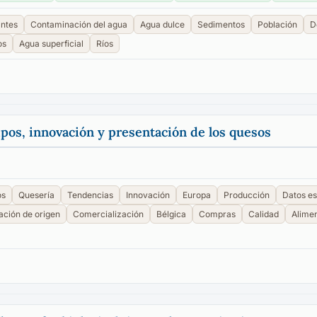
ntes
Contaminación del agua
Agua dulce
Sedimentos
Población
D
os
Agua superficial
Ríos
pos, innovación y presentación de los quesos
os
Quesería
Tendencias
Innovación
Europa
Producción
Datos es
ción de origen
Comercialización
Bélgica
Compras
Calidad
Alimen