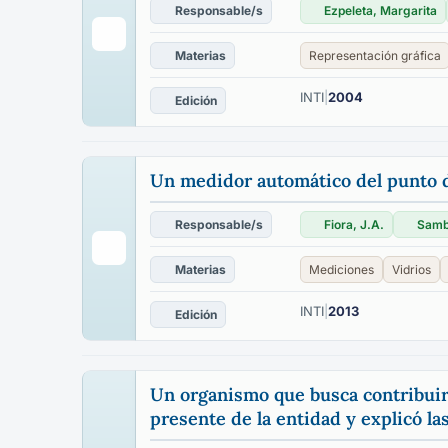
Responsable/s
Ezpeleta, Margarita
Materias
Representación gráfica
INTI
|
2004
Edición
Un medidor automático del punto d
Responsable/s
Fiora, J.A.
Samb
Materias
Mediciones
Vidrios
INTI
|
2013
Edición
Un organismo que busca contribuir a
presente de la entidad y explicó la