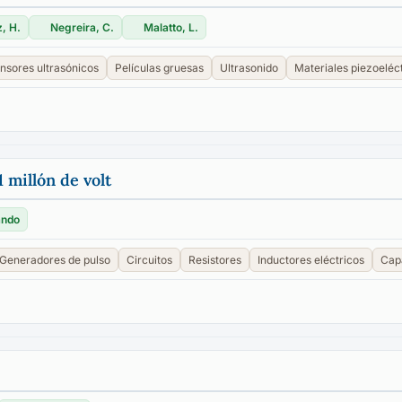
, H.
Negreira, C.
Malatto, L.
nsores ultrasónicos
Películas gruesas
Ultrasonido
Materiales piezoeléc
 millón de volt
ando
Generadores de pulso
Circuitos
Resistores
Inductores eléctricos
Cap