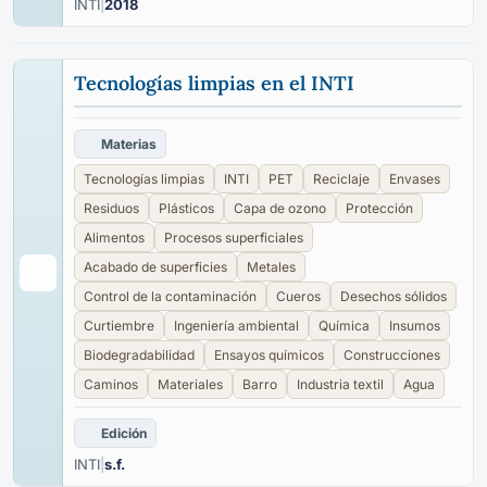
INTI
|
2018
Tecnologías limpias en el INTI
Materias
Tecnologías limpias
INTI
PET
Reciclaje
Envases
Residuos
Plásticos
Capa de ozono
Protección
Alimentos
Procesos superficiales
Acabado de superficies
Metales
Control de la contaminación
Cueros
Desechos sólidos
Curtiembre
Ingeniería ambiental
Química
Insumos
Biodegradabilidad
Ensayos químicos
Construcciones
Caminos
Materiales
Barro
Industria textil
Agua
Edición
INTI
|
s.f.