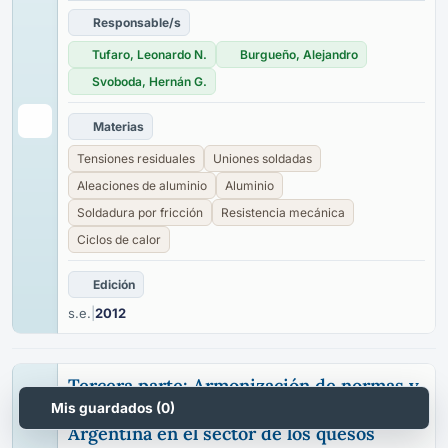
Responsable/s
Tufaro, Leonardo N.
Burgueño, Alejandro
Svoboda, Hernán G.
Materias
Tensiones residuales
Uniones soldadas
Aleaciones de aluminio
Aluminio
Soldadura por fricción
Resistencia mecánica
Ciclos de calor
Edición
s.e.
|
2012
Tercera parte: Armonización de normas y
legislación entre la Unión Europea y la
Mis guardados (
0
)
Argentina en el sector de los quesos