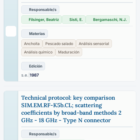
Responsable/s
Filsinger, Beatriz
Sisti, E.
Bergamaschi, N.J.
Materias
Anchoíta
Pescado salado
Análisis sensorial
Análisis químico
Maduración
Edición
s.e.
|
1987
Technical protocol: key comparison
SIM.EM.RF-K5b.CL; scattering
coefficients by broad-band methods 2
GHz - 18 GHz - Type N connector
Responsable/s