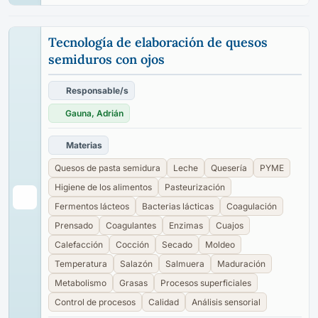
Tecnología de elaboración de quesos
semiduros con ojos
Responsable/s
Gauna, Adrián
Materias
Quesos de pasta semidura
Leche
Quesería
PYME
Higiene de los alimentos
Pasteurización
Fermentos lácteos
Bacterias lácticas
Coagulación
Prensado
Coagulantes
Enzimas
Cuajos
Calefacción
Cocción
Secado
Moldeo
Temperatura
Salazón
Salmuera
Maduración
Metabolismo
Grasas
Procesos superficiales
Control de procesos
Calidad
Análisis sensorial