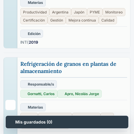
Materias
Productividad
Argentina
Japón
PYME
Monitoreo
Certificación
Gestión
Mejora continua
Calidad
Edición
INTI
|
2019
Refrigeración de granos en plantas de
almacenamiento
Responsable/s
Gornatti, Carlos
Apro, Nicolás Jorge
Materias
Granos
Almacenamiento
Refrigeración
Silos
Mis guardados (
0
)
Temperatura
Humedad