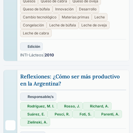
Quesos
Queso de cabra
Queso de oveja
Queso de búfala
Innovación
Desarrollo
Cambio tecnológico
Materias primas
Leche
Congelación
Leche de búfala
Leche de oveja
Leche de cabra
Edición
INTI-Lácteos
|
2010
Reflexiones: ¿Cómo ser más productivo
en la Argentina?
Responsable/s
Rodríguez, M. I.
Rosso, J.
Richard, A.
Suárez, E.
Pesci, R.
Foti, S.
Parenti, A.
Zielinski, A.