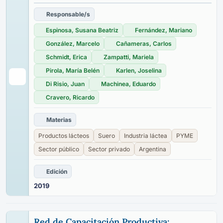
Responsable/s
Espinosa, Susana Beatriz
Fernández, Mariano
González, Marcelo
Cañameras, Carlos
Schmidt, Erica
Zampatti, Mariela
Pirola, María Belén
Karlen, Joselina
Di Risio, Juan
Machinea, Eduardo
Cravero, Ricardo
Materias
Productos lácteos
Suero
Industria láctea
PYME
Sector público
Sector privado
Argentina
Edición
2019
Red de Capacitación Productiva: