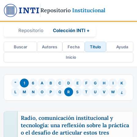
Repositorio
Institucional
Repositorio
Colección INTI +
Buscar
Autores
Fecha
Título
Ayuda
Inicio
"
1
6
A
B
C
D
E
F
G
H
I
K
L
M
N
O
P
Q
R
S
T
U
V
W
¿
Radio, comunicación institucional y
tecnología: una reflexión sobre la práctica
o el desafío de articular estos tres