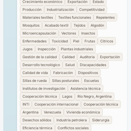
Crecimiento económico
Exportación
Estado
Producción
Industrialización
Competitividad
Materiales textiles
Textiles funcionales
Repelentes
Mosquitos
Acabado textil
Tejidos
Algodón
Microencapsulación
Vectores
Insectos
Enfermedades
Toxicidad
Piel
Frutas
Citricos
Jugos
Inspección
Plantas industriales
Gestión de la calidad
Calidad
Auditoria
Exportación
Desarrollo tecnológico
Salud
Discapacidades
Calidad de vida
Fabricación
Dispositivos
Sillas de rueda
Sillas posturales
Escuelas
Institutos de investigación
Asistencia técnica
Cooperación técnica
Lagos
Río Negro, Argentina
INTI
Cooperación internacional
Cooperación técnica
Argentina
Venezuela
Vivienda económica
Desechos sólidos
Industría petrolera
Siderurgía
Eficiencia térmica
Conflictos sociales