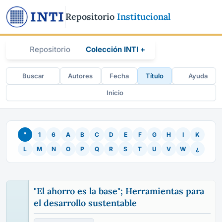
Repositorio
Institucional
Repositorio
Colección INTI +
Buscar
Autores
Fecha
Título
Ayuda
Inicio
"
1
6
A
B
C
D
E
F
G
H
I
K
L
M
N
O
P
Q
R
S
T
U
V
W
¿
"El ahorro es la base"; Herramientas para
el desarrollo sustentable