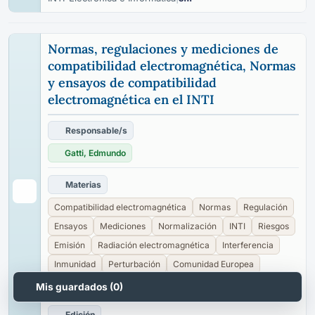
Normas, regulaciones y mediciones de
compatibilidad electromagnética, Normas
y ensayos de compatibilidad
electromagnética en el INTI
Responsable/s
Gatti, Edmundo
Materias
Compatibilidad electromagnética
Normas
Regulación
Ensayos
Mediciones
Normalización
INTI
Riesgos
Emisión
Radiación electromagnética
Interferencia
Inmunidad
Perturbación
Comunidad Europea
Cámaras anecoicas
Campo electromagnético
Mis guardados (
0
)
Edición