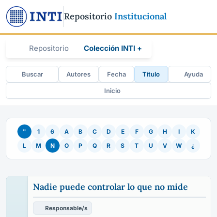
Repositorio
Institucional
Repositorio
Colección INTI +
Buscar
Autores
Fecha
Título
Ayuda
Inicio
"
1
6
A
B
C
D
E
F
G
H
I
K
L
M
N
O
P
Q
R
S
T
U
V
W
¿
Nadie puede controlar lo que no mide
Responsable/s