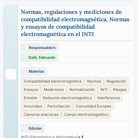
Normas, regulaciones y mediciones de
compatibilidad electromagnética, Normas
y ensayos de compatibilidad
electromagnética en el INTI
Responsable/s
Gatti, Edmundo
Materias
Compatibilidad electromagnética
Normas
Regulación
Ensayos
Mediciones
Normalización
INTI
Riesgos
Emisión
Radiación electromagnética
Interferencia
Inmunidad
Perturbación
Comunidad Europea
Cámaras anecoicas
Campo electromagnético
Edición
INTI-Electrónica e Informática
|
s.f.