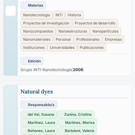
Materias
Nanotecnología
INTI
Historia
Proyectos de investigación
Proyectos de desarrollo
Nanocompuestos
Nanoestructuras
Nanopartículas
Nanomateriales
Personal
Profesionales
Empresas
Instituciones
Universidades
Publicaciones
Edición
Grupo INTI-Nanotecnología
|
2006
Natural dyes
Responsable/s
del Val, Susana
Zunino, Cristina
Martínez, Laura
Martínez, Marisa
Reñones, Laura
Bartoloni, Valeria