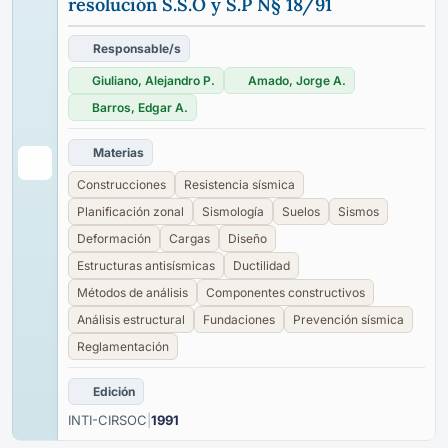
resolución S.S.O y S.P N§ 18/91
Responsable/s
Giuliano, Alejandro P.
Amado, Jorge A.
Barros, Edgar A.
Materias
Construcciones
Resistencia sísmica
Planificación zonal
Sismología
Suelos
Sismos
Deformación
Cargas
Diseño
Estructuras antisísmicas
Ductilidad
Métodos de análisis
Componentes constructivos
Análisis estructural
Fundaciones
Prevención sísmica
Reglamentación
Edición
INTI-CIRSOC
|
1991