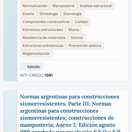
Normalización
Mampostería
Análisis estructural
Diseño
Simbología
Sismología
Componentes constructivos
Calidad
Elementos estructurales
Muros
Resistencia de materiales
Sismos
Estructuras antisísmicas
Prevención sísmica
Reglamentación
Edición
INTI-CIRSOC
|
1991
Normas argentinas para construcciones
sismorresistentes. Parte III: Normas
argentinas para construcciones
sismorresistentes; construcciones de
mampostería; Anexo 2; Edición agosto
1991 aprobado por resolución S.S.O y S.P