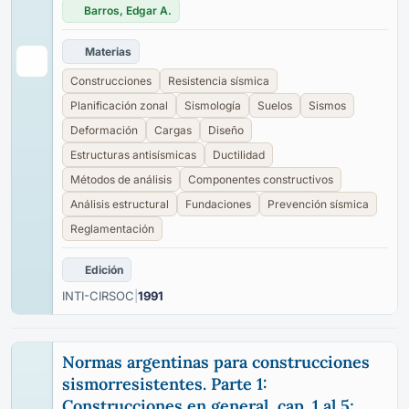
Barros, Edgar A.
Materias
Construcciones
Resistencia sísmica
Planificación zonal
Sismología
Suelos
Sismos
Deformación
Cargas
Diseño
Estructuras antisísmicas
Ductilidad
Métodos de análisis
Componentes constructivos
Análisis estructural
Fundaciones
Prevención sísmica
Reglamentación
Edición
INTI-CIRSOC
|
1991
Normas argentinas para construcciones
sismorresistentes. Parte 1:
Construcciones en general, cap. 1 al 5;