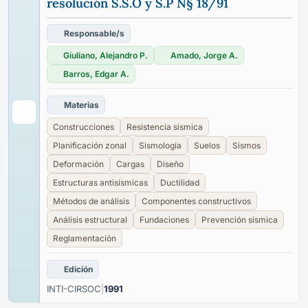
resolución S.S.O y S.P N§ 18/91
Responsable/s
Giuliano, Alejandro P.
Amado, Jorge A.
Barros, Edgar A.
Materias
Construcciones
Resistencia sísmica
Planificación zonal
Sismología
Suelos
Sismos
Deformación
Cargas
Diseño
Estructuras antisísmicas
Ductilidad
Métodos de análisis
Componentes constructivos
Análisis estructural
Fundaciones
Prevención sísmica
Reglamentación
Edición
INTI-CIRSOC
|
1991