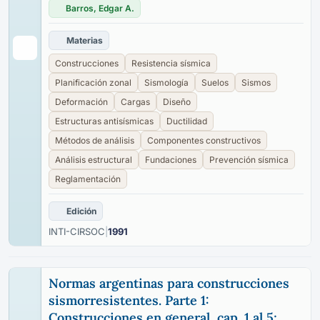
Barros, Edgar A.
Materias
Construcciones
Resistencia sísmica
Planificación zonal
Sismología
Suelos
Sismos
Deformación
Cargas
Diseño
Estructuras antisísmicas
Ductilidad
Métodos de análisis
Componentes constructivos
Análisis estructural
Fundaciones
Prevención sísmica
Reglamentación
Edición
INTI-CIRSOC
|
1991
Normas argentinas para construcciones
sismorresistentes. Parte 1:
Construcciones en general, cap. 1 al 5;