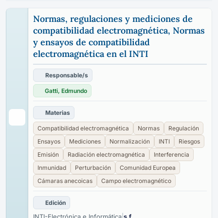
Normas, regulaciones y mediciones de
compatibilidad electromagnética, Normas
y ensayos de compatibilidad
electromagnética en el INTI
Responsable/s
Gatti, Edmundo
Materias
Compatibilidad electromagnética
Normas
Regulación
Ensayos
Mediciones
Normalización
INTI
Riesgos
Emisión
Radiación electromagnética
Interferencia
Inmunidad
Perturbación
Comunidad Europea
Cámaras anecoicas
Campo electromagnético
Edición
INTI-Electrónica e Informática
|
s.f.