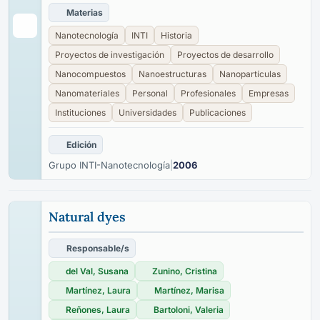
Materias
Nanotecnología
INTI
Historia
Proyectos de investigación
Proyectos de desarrollo
Nanocompuestos
Nanoestructuras
Nanopartículas
Nanomateriales
Personal
Profesionales
Empresas
Instituciones
Universidades
Publicaciones
Edición
Grupo INTI-Nanotecnología
|
2006
Natural dyes
Responsable/s
del Val, Susana
Zunino, Cristina
Martínez, Laura
Martínez, Marisa
Reñones, Laura
Bartoloni, Valeria