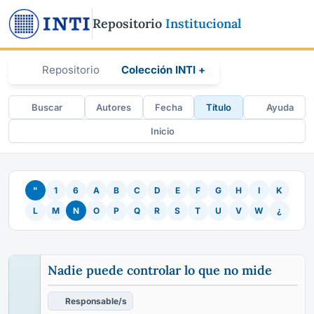
Repositorio
Institucional
Repositorio
Colección INTI +
Buscar
Autores
Fecha
Título
Ayuda
Inicio
"
1
6
A
B
C
D
E
F
G
H
I
K
L
M
N
O
P
Q
R
S
T
U
V
W
¿
Nadie puede controlar lo que no mide
Responsable/s