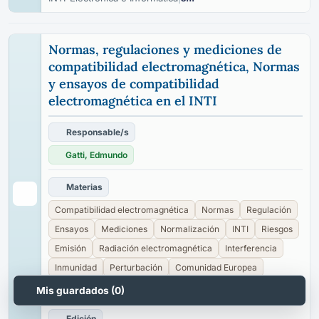
Normas, regulaciones y mediciones de
compatibilidad electromagnética, Normas
y ensayos de compatibilidad
electromagnética en el INTI
Responsable/s
Gatti, Edmundo
Materias
Compatibilidad electromagnética
Normas
Regulación
Ensayos
Mediciones
Normalización
INTI
Riesgos
Emisión
Radiación electromagnética
Interferencia
Inmunidad
Perturbación
Comunidad Europea
Cámaras anecoicas
Campo electromagnético
Mis guardados (
0
)
Edición