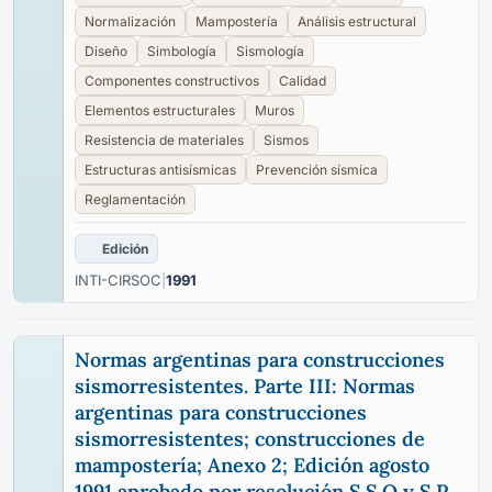
Normalización
Mampostería
Análisis estructural
Diseño
Simbología
Sismología
Componentes constructivos
Calidad
Elementos estructurales
Muros
Resistencia de materiales
Sismos
Estructuras antisísmicas
Prevención sísmica
Reglamentación
Edición
INTI-CIRSOC
|
1991
Normas argentinas para construcciones
sismorresistentes. Parte III: Normas
argentinas para construcciones
sismorresistentes; construcciones de
mampostería; Anexo 2; Edición agosto
1991 aprobado por resolución S.S.O y S.P