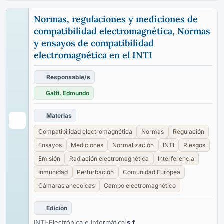
Normas, regulaciones y mediciones de
compatibilidad electromagnética, Normas
y ensayos de compatibilidad
electromagnética en el INTI
Responsable/s
Gatti, Edmundo
Materias
Compatibilidad electromagnética
Normas
Regulación
Ensayos
Mediciones
Normalización
INTI
Riesgos
Emisión
Radiación electromagnética
Interferencia
Inmunidad
Perturbación
Comunidad Europea
Cámaras anecoicas
Campo electromagnético
Edición
INTI-Electrónica e Informática
|
s.f.