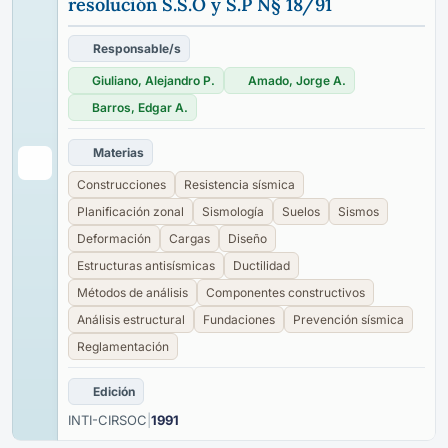
resolución S.S.O y S.P N§ 18/91
Responsable/s
Giuliano, Alejandro P.
Amado, Jorge A.
Barros, Edgar A.
Materias
Construcciones
Resistencia sísmica
Planificación zonal
Sismología
Suelos
Sismos
Deformación
Cargas
Diseño
Estructuras antisísmicas
Ductilidad
Métodos de análisis
Componentes constructivos
Análisis estructural
Fundaciones
Prevención sísmica
Reglamentación
Edición
INTI-CIRSOC
|
1991