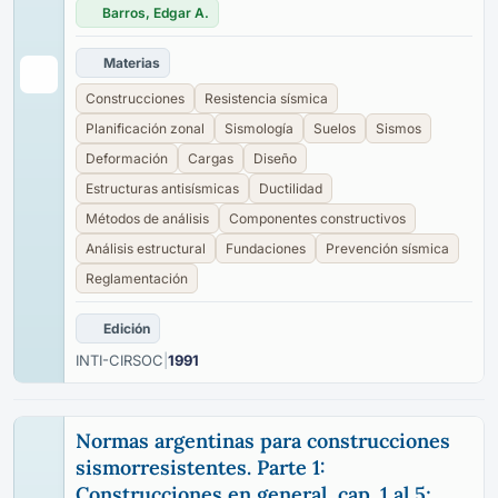
Barros, Edgar A.
Materias
Construcciones
Resistencia sísmica
Planificación zonal
Sismología
Suelos
Sismos
Deformación
Cargas
Diseño
Estructuras antisísmicas
Ductilidad
Métodos de análisis
Componentes constructivos
Análisis estructural
Fundaciones
Prevención sísmica
Reglamentación
Edición
INTI-CIRSOC
|
1991
Normas argentinas para construcciones
sismorresistentes. Parte 1:
Construcciones en general, cap. 1 al 5;