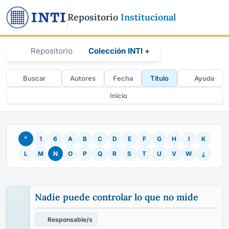
Repositorio
Institucional
Repositorio
Colección INTI +
Buscar
Autores
Fecha
Título
Ayuda
Inicio
"
1
6
A
B
C
D
E
F
G
H
I
K
L
M
N
O
P
Q
R
S
T
U
V
W
¿
Nadie puede controlar lo que no mide
Responsable/s