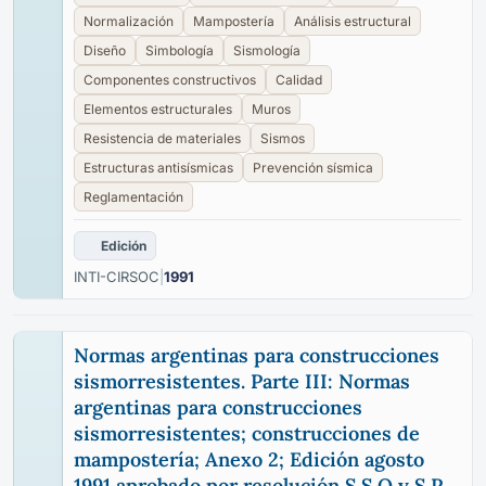
Normalización
Mampostería
Análisis estructural
Diseño
Simbología
Sismología
Componentes constructivos
Calidad
Elementos estructurales
Muros
Resistencia de materiales
Sismos
Estructuras antisísmicas
Prevención sísmica
Reglamentación
Edición
INTI-CIRSOC
|
1991
Normas argentinas para construcciones
sismorresistentes. Parte III: Normas
argentinas para construcciones
sismorresistentes; construcciones de
mampostería; Anexo 2; Edición agosto
1991 aprobado por resolución S.S.O y S.P