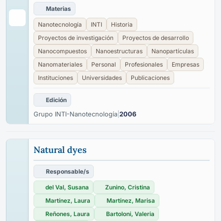
Materias
Nanotecnología
INTI
Historia
Proyectos de investigación
Proyectos de desarrollo
Nanocompuestos
Nanoestructuras
Nanopartículas
Nanomateriales
Personal
Profesionales
Empresas
Instituciones
Universidades
Publicaciones
Edición
Grupo INTI-Nanotecnología
|
2006
Natural dyes
Responsable/s
del Val, Susana
Zunino, Cristina
Martínez, Laura
Martínez, Marisa
Reñones, Laura
Bartoloni, Valeria