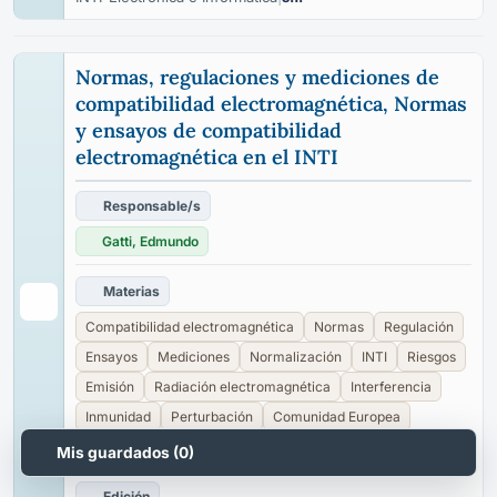
Normas, regulaciones y mediciones de
compatibilidad electromagnética, Normas
y ensayos de compatibilidad
electromagnética en el INTI
Responsable/s
Gatti, Edmundo
Materias
Compatibilidad electromagnética
Normas
Regulación
Ensayos
Mediciones
Normalización
INTI
Riesgos
Emisión
Radiación electromagnética
Interferencia
Inmunidad
Perturbación
Comunidad Europea
Cámaras anecoicas
Campo electromagnético
Mis guardados (
0
)
Edición