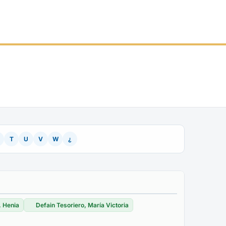
T
U
V
W
¿
, Henia
Defain Tesoriero, María Victoria