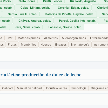
ía Rocío
Nieto, Sonia
Pilatti, Leonor
Rizzardo, Augusto
So
a. colab.
Cejas, Miriam. colab.
Cerchiai, Edgar. colab.
Ciurlett
García, Luis H. colab.
Palacios de Pinetta, Haydee. colab.
Sánc
. colab.
Chávez, Andrea. colab.
Parodi, Cecilia Inés. colab.
Paz
colab.
Jara, Silvia. colab.
Locascio, Oreste. colab.
as
GMP
Materias primas
Alimentos
Microorganismos
Enfermedades
tos
Frutas
Membrillos
Nueces
Envases
Bromatología
Instrumen
ria láctea: producción de dulce de leche
Calidad
Manual de calidad
Industria láctea
Simbología
Diagramas de