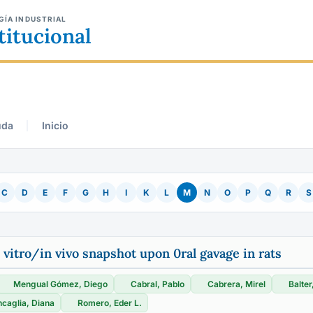
GÍA INDUSTRIAL
titucional
uda
Inicio
C
D
E
F
G
H
I
K
L
M
N
O
P
Q
R
S
 vitro/in vivo snapshot upon 0ral gavage in rats
Mengual Gómez, Diego
Cabral, Pablo
Cabrera, Mirel
Balter
caglia, Diana
Romero, Eder L.