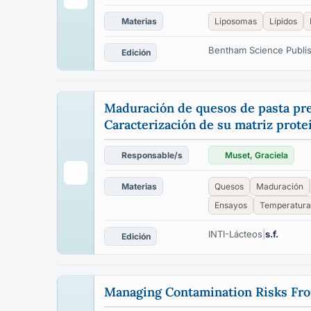
Materias
Liposomas
Lípidos
Bentham Science Publi
Edición
Maduración de quesos de pasta pren
Caracterización de su matriz prote
Responsable/s
Muset, Graciela
Materias
Quesos
Maduración
Ensayos
Temperatura
INTI-Lácteos
|
s.f.
Edición
Managing Contamination Risks Fro