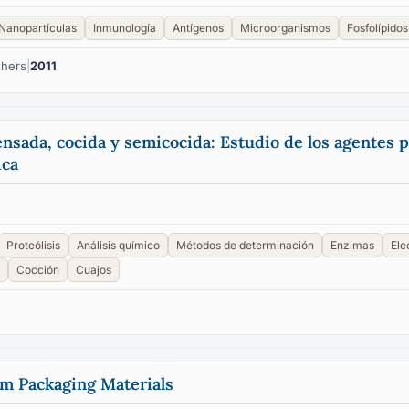
Nanopartículas
Inmunología
Antígenos
Microorganismos
Fosfolípidos
shers
|
2011
sada, cocida y semicocida: Estudio de los agentes pr
ica
Proteólisis
Análisis químico
Métodos de determinación
Enzimas
Ele
Cocción
Cuajos
m Packaging Materials