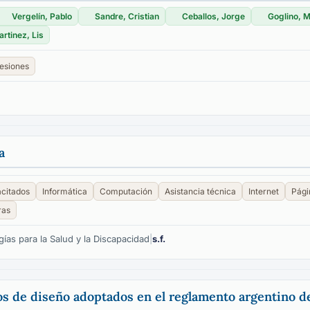
Vergelín, Pablo
Sandre, Cristian
Ceballos, Jorge
Goglino, 
rtinez, Lis
esiones
a
citados
Informática
Computación
Asistancia técnica
Internet
Pági
ras
ías para la Salud y la Discapacidad
|
s.f.
ios de diseño adoptados en el reglamento argentino 