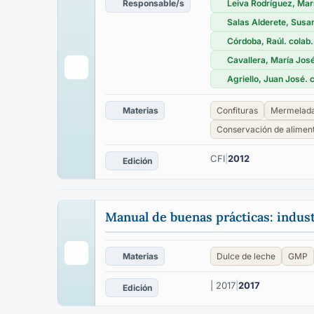
Responsable/s
Leiva Rodríguez, Mar
Salas Alderete, Susan
Córdoba, Raúl. colab.
Cavallera, María José
Agriello, Juan José. 
Materias
Confituras
Mermelad
Conservación de alimen
CFI
|
2012
Edición
Manual de buenas prácticas: indust
Materias
Dulce de leche
GMP
| 2017
|
2017
Edición