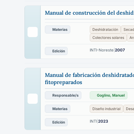
Manual de construcción del deshid
Materias
Deshidratación
Secad
Colectores solares
Ar
INTI-Noreste
|
2007
Edición
Manual de fabricación deshidratado
fitopreparados
Responsable/s
Goglino, Manuel
Materias
Diseño industrial
Desa
INTI
|
2023
Edición