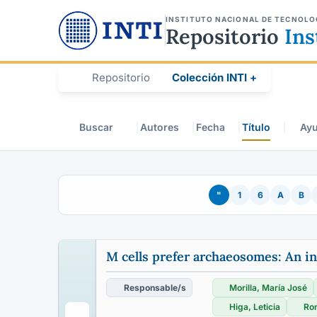
INSTITUTO NACIONAL DE TECNOLO
Repositorio
Ins
Repositorio
Colección INTI +
Buscar
Autores
Fecha
Título
Ay
"
1
6
A
B
M cells prefer archaeosomes: An in
Responsable/s
Morilla, María José
Higa, Leticia
Ron