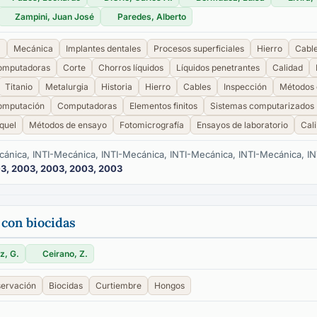
Zampini, Juan José
Paredes, Alberto
a
Mecánica
Implantes dentales
Procesos superficiales
Hierro
Cabl
omputadoras
Corte
Chorros líquidos
Líquidos penetrantes
Calidad
Titanio
Metalurgia
Historia
Hierro
Cables
Inspección
Métodos 
omputación
Computadoras
Elementos finitos
Sistemas computarizados
quel
Métodos de ensayo
Fotomicrografía
Ensayos de laboratorio
Cal
cánica, INTI-Mecánica, INTI-Mecánica, INTI-Mecánica, INTI-Mecánica, I
3, 2003, 2003, 2003, 2003
 con biocidas
z, G.
Ceirano, Z.
ervación
Biocidas
Curtiembre
Hongos