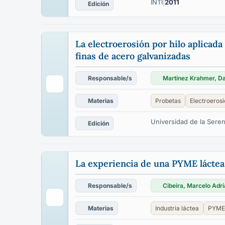
INTI
|
2011
Edición
La electroerosión por hilo aplicada
finas de acero galvanizadas
Responsable/s
Martínez Krahmer, Da
Materias
Probetas
Electroeros
Universidad de la Sere
Edición
La experiencia de una PYME láctea
Responsable/s
Cibeira, Marcelo Adr
Materias
Industria láctea
PYME