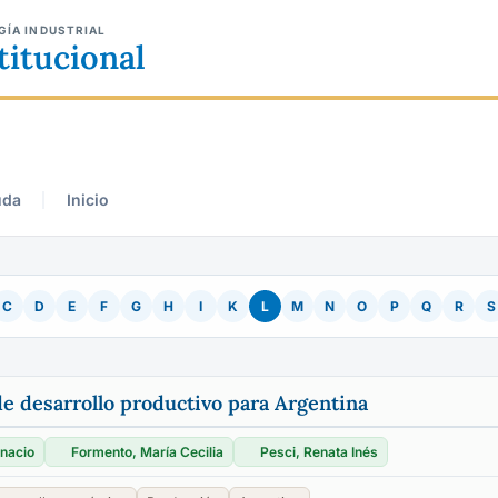
GÍA INDUSTRIAL
titucional
uda
Inicio
C
D
E
F
G
H
I
K
L
M
N
O
P
Q
R
S
e desarrollo productivo para Argentina
nacio
Formento, María Cecilia
Pesci, Renata Inés