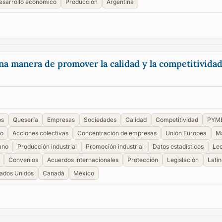
esarrollo económico
Producción
Argentina
na manera de promover la calidad y la competitividad
os
Quesería
Empresas
Sociedades
Calidad
Competitividad
PYM
o
Acciones colectivas
Concentración de empresas
Unión Europea
Ma
ano
Producción industrial
Promoción industrial
Datos estadísticos
Le
Convenios
Acuerdos internacionales
Protección
Legislación
Lati
tados Unidos
Canadá
México