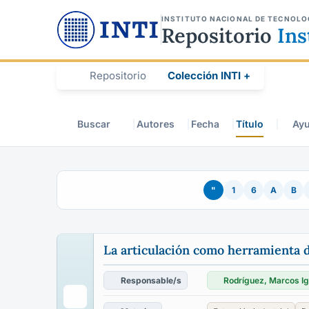
INSTITUTO NACIONAL DE TECNOLO
Repositorio
Ins
Repositorio
Colección INTI +
Buscar
Autores
Fecha
Título
Ay
"
1
6
A
B
La articulación como herramienta d
Responsable/s
Rodríguez, Marcos Ig