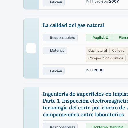
INTI-Lácteos
|
2007
Edición
La calidad del gas natural
Responsable/s
Puglisi, C.
Flore
Materias
Gas natural
Calidad
Composición química
INTI
|
2000
Edición
Ingeniería de superficies en implan
Parte 1, Inspección electromagnéti
tecnología del corte por chorro de 
comparaciones entre laboratorios
Responsable/s
Conterno, Gabriela