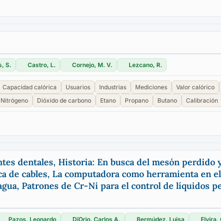
s, S.
Castro, L.
Cornejo, M. V.
Lezcano, R.
Capacidad calórica
Usuarios
Industrias
Mediciones
Valor calórico
Nitrógeno
Dióxido de carbono
Etano
Propano
Butano
Calibración
tes dentales, Historia: En busca del mesón perdido y
ca de cables, La computadora como herramienta en el
agua, Patrones de Cr-Ni para el control de líquidos 
Pazos, Leonardo
DïOrio, Carlos A.
Bermúdez, Luisa
Elvira,