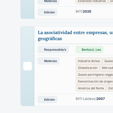
Materias
Extensión industrial
D
INTI
|
2020
Edición
La asociatividad entre empresas, u
geográficas
Responsable/s
Bertozzi, Leo
Materias
Industria láctea
Ques
Globalización
Mercad
Queso parmigiano reggi
Denominación de origen
América del Norte
Es
INTI-Lácteos
|
2007
Edición