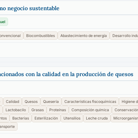
mo negocio sustentable
uel
convencional
Biocombustibles
Abastecimiento de energía
Desarrollo indu
lacionados con la calidad en la producción de quesos
e
Calidad
Quesos
Quesería
Características fiscoquímicas
Higiene d
Lactobacilo
Grasas
Proteínas
Composición química
Conservación
ntos
Bacterias
Esterilización
Utensilios
Leche cruda
Microorganis
ansporte