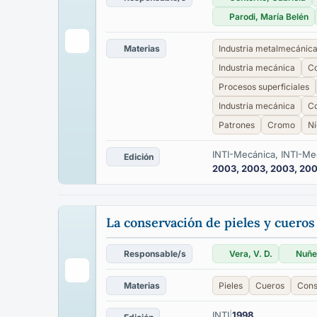
Parodi, María Belén
Materias
Industria metalmecánic
Industria mecánica
C
Procesos superficiales
Industria mecánica
C
Patrones
Cromo
Ní
INTI-Mecánica, INTI-Me
Edición
2003, 2003, 2003, 200
La conservación de pieles y cueros
Responsable/s
Vera, V. D.
Nuñe
Materias
Pieles
Cueros
Cons
INTI
|
1998