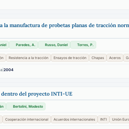
 a la manufactura de probetas planas de tracción nor
niel
Paredes, A.
Russo, Daniel
Torres, P.
ión
Resistencia a la tracción
Ensayos de tracción
Chapas
Aceros
G
na
|
2004
 dentro del proyecto INTI-UE
ián
Bertolini, Modesto
Cooperación internacional
Acuerdos internacionales
INTI
Unión Eur