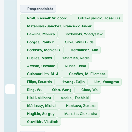
Responsable/s
Pratt, Kenneth W. coord.
Ortiz-Aparicio, Jose Luis
Matehuala-Sanchez, Francisco Javier
Pawlina, Monika
Kozłowski, Władysław
Borges, Paulo P.
Silva, Wiler B. da
Borinsky, Mónica B.
Hernandez, Ana
Puelles, Mabel
Hatamleh, Nadia
Acosta, Osvaldo
Nunes, João
Guiomar Lito, M. J.
Camões, M. Filomena
Filipe, Eduarda
Hwang, Euijin
Lim, Youngran
Bing, Wu
Qian, Wang
Chao, Wei
Hioki, Akiharu
Asakai, Toshiaki
Máriássy, Michal
Hanková, Zuzana
Nagibin, Sergey
Manska, Olexandra
Gavrilkin, Vladimir