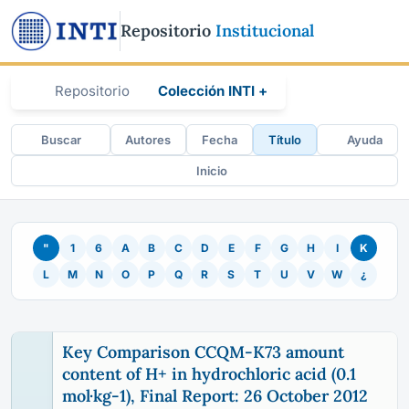
Repositorio
Institucional
Repositorio
Colección INTI +
Buscar
Autores
Fecha
Título
Ayuda
Inicio
"
1
6
A
B
C
D
E
F
G
H
I
K
L
M
N
O
P
Q
R
S
T
U
V
W
¿
Key Comparison CCQM-K73 amount
content of H+ in hydrochloric acid (0.1
mol·kg-1), Final Report: 26 October 2012