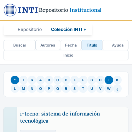
Repositorio
Institucional
Repositorio
Colección INTI +
Buscar
Autores
Fecha
Título
Ayuda
Inicio
"
1
6
A
B
C
D
E
F
G
H
I
K
L
M
N
O
P
Q
R
S
T
U
V
W
¿
i-tecno: sistema de información
tecnológica