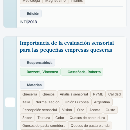
Metrología
Magnetismo
Imanes
Edición
INTI
|
2013
Importancia de la evaluación sensorial
para las pequeñas empresas queseras
Responsable/s
Bozzetti, Vincenzo
Castañeda, Roberto
Materias
Quesería
Quesos
Análisis sensorial
PYME
Calidad
Italia
Normalización
Unión Europea
Argentina
Percepción sensorial
Visión
Olor
Aroma
Gusto
Sabor
Textura
Color
Quesos de pasta dura
Quesos de pasta semidura
Quesos de pasta blanda