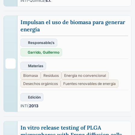
INTI-Química
|
s.f.
Impulsan el uso de biomasa para generar
energía
Responsable/s
Garrido, Guillermo
Materias
Biomasa
Residuos
Energía no convencional
Desechos orgánicos
Fuentes renovables de energía
Edición
INTI
|
2013
In vitro release testing of PLGA
microspheres with Franz diffusion cells