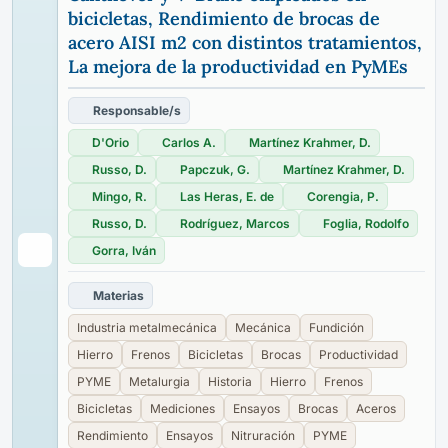
bicicletas, Rendimiento de brocas de
acero AISI m2 con distintos tratamientos,
La mejora de la productividad en PyMEs
Responsable/s
D'Orio
Carlos A.
Martínez Krahmer, D.
Russo, D.
Papczuk, G.
Martínez Krahmer, D.
Mingo, R.
Las Heras, E. de
Corengia, P.
Russo, D.
Rodríguez, Marcos
Foglia, Rodolfo
Gorra, Iván
Materias
Industria metalmecánica
Mecánica
Fundición
Hierro
Frenos
Bicicletas
Brocas
Productividad
PYME
Metalurgia
Historia
Hierro
Frenos
Bicicletas
Mediciones
Ensayos
Brocas
Aceros
Rendimiento
Ensayos
Nitruración
PYME