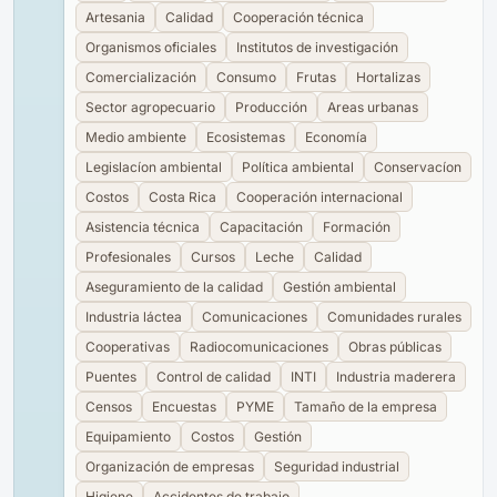
Artesania
Calidad
Cooperación técnica
Organismos oficiales
Institutos de investigación
Comercialización
Consumo
Frutas
Hortalizas
Sector agropecuario
Producción
Areas urbanas
Medio ambiente
Ecosistemas
Economía
Legislacíon ambiental
Política ambiental
Conservacíon
Costos
Costa Rica
Cooperación internacional
Asistencia técnica
Capacitación
Formación
Profesionales
Cursos
Leche
Calidad
Aseguramiento de la calidad
Gestión ambiental
Industria láctea
Comunicaciones
Comunidades rurales
Cooperativas
Radiocomunicaciones
Obras públicas
Puentes
Control de calidad
INTI
Industria maderera
Censos
Encuestas
PYME
Tamaño de la empresa
Equipamiento
Costos
Gestión
Organización de empresas
Seguridad industrial
Higiene
Accidentes de trabajo