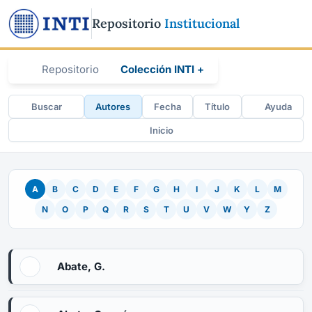
Repositorio
Institucional
Repositorio
Colección INTI +
Buscar
Autores
Fecha
Título
Ayuda
Inicio
A
B
C
D
E
F
G
H
I
J
K
L
M
N
O
P
Q
R
S
T
U
V
W
Y
Z
Abate, G.