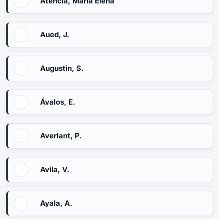
Atencia, María Elena
Aued, J.
Augustin, S.
Ávalos, E.
Averlant, P.
Avila, V.
Ayala, A.