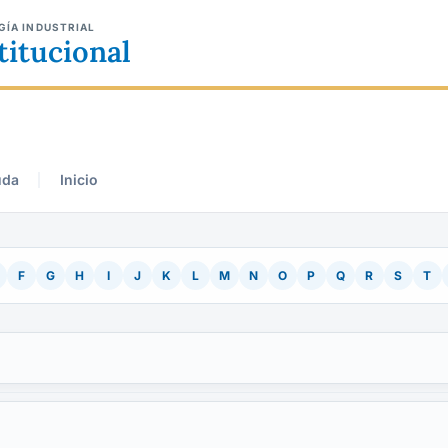
GÍA INDUSTRIAL
titucional
uda
Inicio
F
G
H
I
J
K
L
M
N
O
P
Q
R
S
T