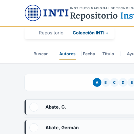
INSTITUTO NACIONAL DE TECNOLO
Repositorio
Ins
Repositorio
Colección INTI +
Buscar
Autores
Fecha
Título
Ay
A
B
C
D
E
Abate, G.
Abate, Germán