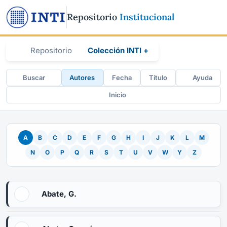
Repositorio
Institucional
Repositorio
Colección INTI +
Buscar
Autores
Fecha
Título
Ayuda
Inicio
A
B
C
D
E
F
G
H
I
J
K
L
M
N
O
P
Q
R
S
T
U
V
W
Y
Z
Abate, G.