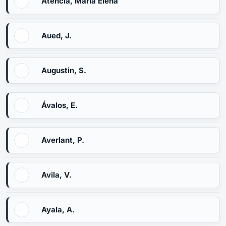
Atencia, María Elena
Aued, J.
Augustin, S.
Ávalos, E.
Averlant, P.
Avila, V.
Ayala, A.