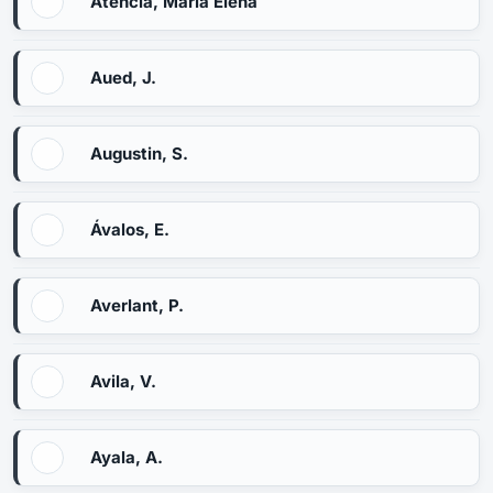
Atencia, María Elena
Aued, J.
Augustin, S.
Ávalos, E.
Averlant, P.
Avila, V.
Ayala, A.