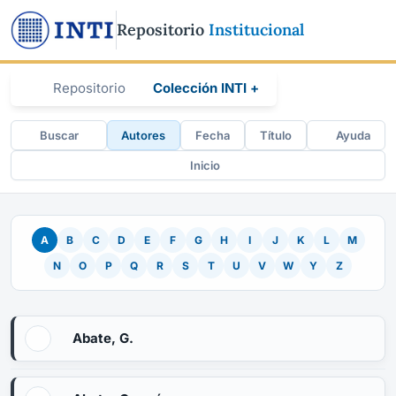
Repositorio
Institucional
Repositorio
Colección INTI +
Buscar
Autores
Fecha
Título
Ayuda
Inicio
A
B
C
D
E
F
G
H
I
J
K
L
M
N
O
P
Q
R
S
T
U
V
W
Y
Z
Abate, G.