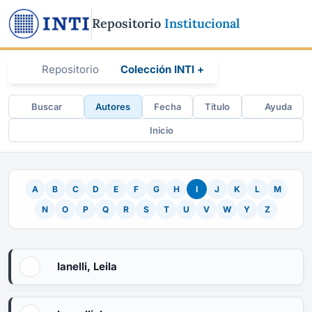
Repositorio
Institucional
Repositorio
Colección INTI +
Buscar
Autores
Fecha
Título
Ayuda
Inicio
A
B
C
D
E
F
G
H
I
J
K
L
M
N
O
P
Q
R
S
T
U
V
W
Y
Z
Ianelli, Leila