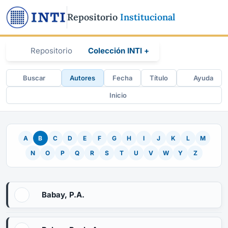
Repositorio
Institucional
Repositorio
Colección INTI +
Buscar
Autores
Fecha
Título
Ayuda
Inicio
A
B
C
D
E
F
G
H
I
J
K
L
M
N
O
P
Q
R
S
T
U
V
W
Y
Z
Babay, P.A.