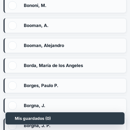
Bononi, M.
Booman, A.
Booman, Alejandro
Borda, María de los Angeles
Borges, Paulo P.
Borgna, J.
Mis guardados (
0
)
Borgna, J. P.