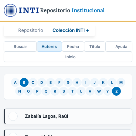
Repositorio
Institucional
Repositorio
Colección INTI +
Buscar
Autores
Fecha
Título
Ayuda
Inicio
A
B
C
D
E
F
G
H
I
J
K
L
M
N
O
P
Q
R
S
T
U
V
W
Y
Z
Zabalía Lagos, Raúl