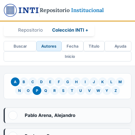
Repositorio
Institucional
Repositorio
Colección INTI +
Buscar
Autores
Fecha
Título
Ayuda
Inicio
A
B
C
D
E
F
G
H
I
J
K
L
M
N
O
P
Q
R
S
T
U
V
W
Y
Z
Pablo Arena, Alejandro