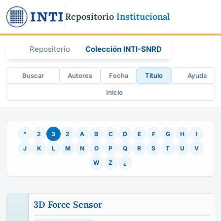
Repositorio
Institucional
Repositorio
Colección INTI-SNRD
Buscar
Autores
Fecha
Título
Ayuda
Inicio
"
2
3
2
A
B
C
D
E
F
G
H
I
J
K
L
M
N
O
P
Q
R
S
T
U
V
W
Z
¿
3D Force Sensor