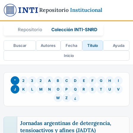
Repositorio
Institucional
Repositorio
Colección INTI-SNRD
Buscar
Autores
Fecha
Título
Ayuda
Inicio
"
2
3
2
A
B
C
D
E
F
G
H
I
J
K
L
M
N
O
P
Q
R
S
T
U
V
W
Z
¿
Jornadas argentinas de detergencia,
tensioactivos y afines (JADTA)